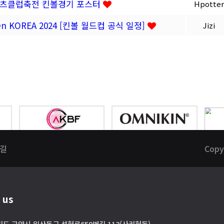
스포츠클럽축전 킨볼경기 포스터
Hpotter
 Open KOREA 2024 [킨볼 월드컵 공식 일정]
Jizi
 길
Copy
 us
기도 고양시 일산동구 성현로659번길 113(사리현동)