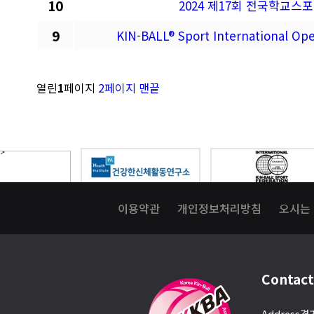
10
2024 제17회 전국학교
9
KIN-BALL® Sport International
열린
1
페이지
2
페이지
맨끝
이용약관
개인정보처리방침
오시는
Contact
Address
경