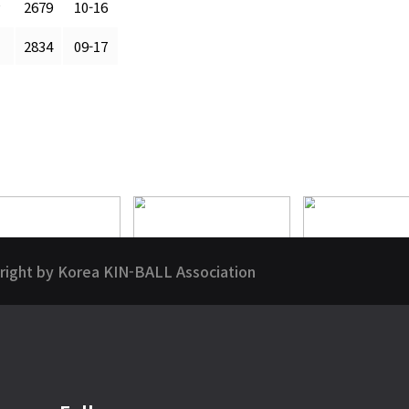
2679
10-16
2834
09-17
right by Korea KIN-BALL Association