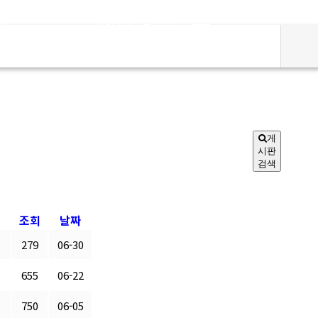
실
회원가입
로그인
게
시판
검색
조회
날짜
279
06-30
655
06-22
750
06-05