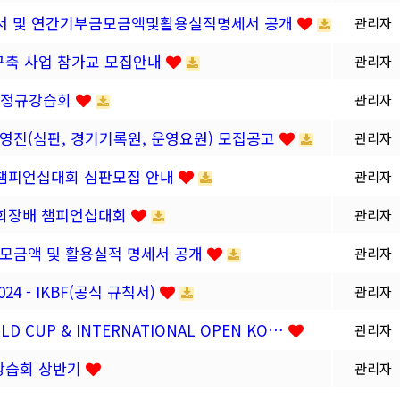
보고서 및 연간기부금모금액및활용실적명세서 공개
관리자
 구축 사업 참가교 모집안내
관리자
기 정규강습회
관리자
영진(심판, 경기기록원, 운영요원) 모집공고
관리자
배 챔피언십대회 심판모집 안내
관리자
볼협회장배 챔피언십대회
관리자
금 모금액 및 활용실적 명세서 공개
관리자
2024 - IKBF(공식 규칙서)
관리자
RLD CUP & INTERNATIONAL OPEN KO…
관리자
규강습회 상반기
관리자