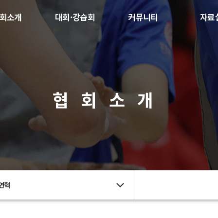
회소개
대회·강습회
커뮤니티
자료
협회소개
연혁