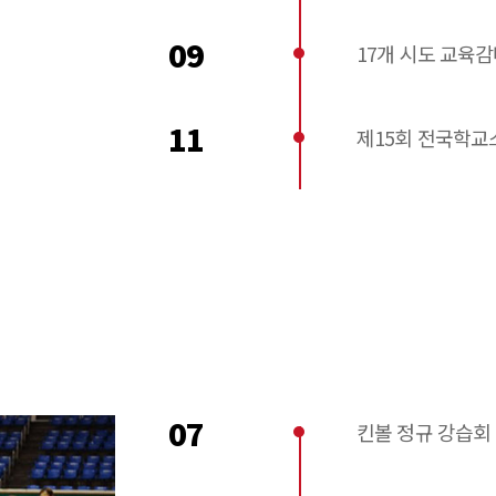
09
17개 시도 교육
11
제15회 전국학
07
킨볼 정규 강습회 