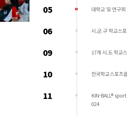
05
대학교 및 연구회
06
시.군.구 학교스
09
17개 시.도 학교
10
전국학교스포츠클
11
KIN-BALL® sport
024