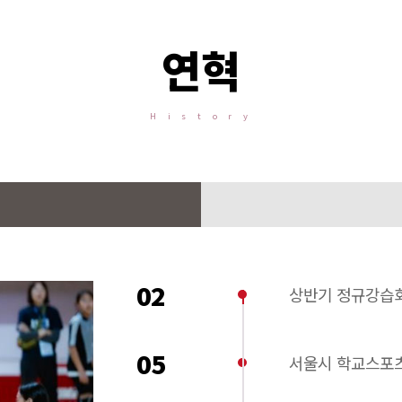
연혁
H i s t o r y
02
상반기 정규강습회(
05
서울시 학교스포