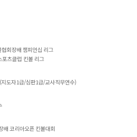
킨볼협회장배 챔피언십 리그
스포츠클럽 킨볼 리그
 (지도자1급/심판1급/교사직무연수)
수
회장배 코리아오픈 킨볼대회