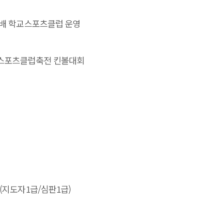
감배 학교스포츠클럽 운영
교스포츠클럽축전 킨볼대회
(지도자1급/심판1급)