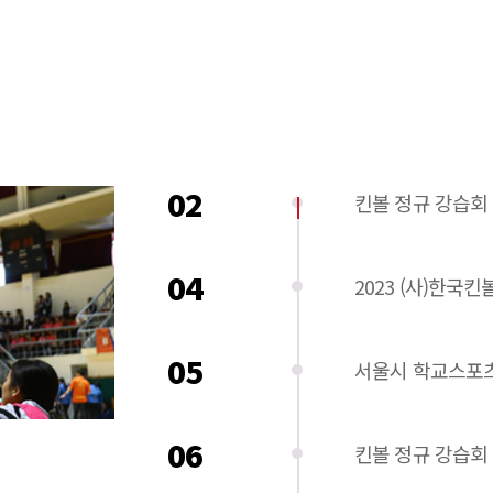
02
킨볼 정규 강습회 
04
2023 (사)한국
05
서울시 학교스포
06
킨볼 정규 강습회 