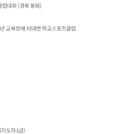
럽대회 (경북 봉화)
21년 교육장배 비대면 학교스포츠클럽
(지도자1급)