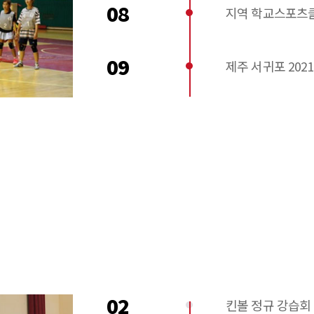
08
지역 학교스포츠클
09
제주 서귀포 20
02
킨볼 정규 강습회 