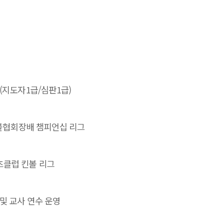
(지도자1급/심판1급)
킨볼협회장배 챔피언십 리그
츠클럽 킨볼 리그
및 교사 연수 운영